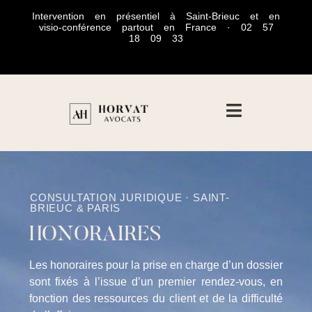
Intervention en présentiel à Saint-Brieuc et en
visio-conférence partout en France · 02 57
18 09 33
CONSULTATION JURIDIQUE · SAINT-
BRIEUC & PARIS
HONORAIRES
Les honoraires pour la prise en charge d’un dossier
sont fixés à l’issue d’un premier rendez-vous, en
fonction des ressources du client et de la difficulté