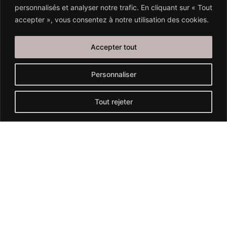
Bon à savoir
personnalisés et analyser notre trafic. En cliquant sur « Tout
accepter », vous consentez à notre utilisation des cookies.
Le cabinet porte une attention particulière à ce que ses
Accepter tout
prestations soient accessibles au plus grand nombre, en
adaptant autant que possible le montant des honoraires
Personnaliser
fixés et les modalités de paiement.
Lorsque le client dispose de ressources très faibles, il
Tout rejeter
peut être éligible à l’aide juridictionnelle.
Son avocat est alors rémunéré de manière forfaitaire,
selon un barème fixé au niveau national.
Lorsque le client bénéficie d’une
assurance protection
juridique
, les honoraires du cabinet peuvent être pris en
charge partiellement ou totalement par celle-ci.
De nombreuses personnes bénéficient d’une protection
juridique sans le savoir, le plus souvent comprise dans
l’assurance habitation.
N’hésitez pas à vous renseigner auprès de votre