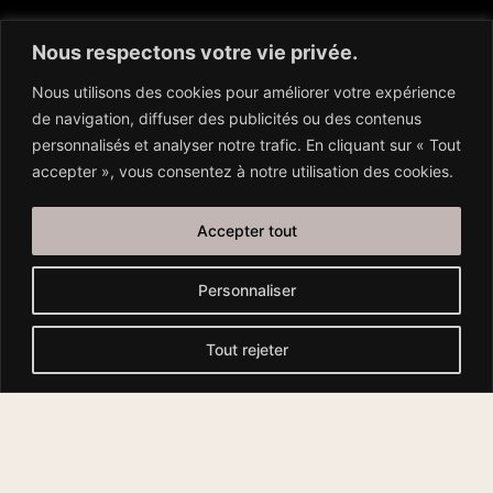
Droit Public
Nous respectons votre vie privée.
Nous utilisons des cookies pour améliorer votre expérience
de navigation, diffuser des publicités ou des contenus
personnalisés et analyser notre trafic. En cliquant sur « Tout
accepter », vous consentez à notre utilisation des cookies.
Derniers articles
Accepter tout
La procédure disciplinaire devant l’Ordre des
médecins : comprendre, anticiper, agir
Personnaliser
sereinement
Suspension des éducateurs sportifs : quels
Tout rejeter
recours engager ?
Conseil de discipline des fonctionnaires
territoriaux : comment ça se passe ?