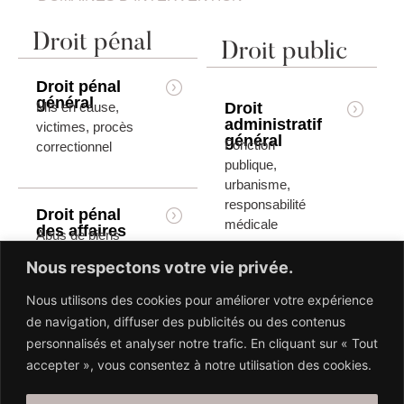
Droit pénal
Droit public
Droit pénal
général
Mis en cause,
Droit
administratif
victimes, procès
général
Fonction
correctionnel
publique,
urbanisme,
responsabilité
Droit pénal
médicale
des affaires
Abus de biens
sociaux, fraude,
Nous respectons votre vie privée.
corruption
Sanctions
Nous utilisons des cookies pour améliorer votre expérience
administratives
de navigation, diffuser des publicités ou des contenus
&
disciplinaires
personnalisés et analyser notre trafic. En cliquant sur « Tout
Contestation,
accepter », vous consentez à notre utilisation des cookies.
recours, défense
devant les