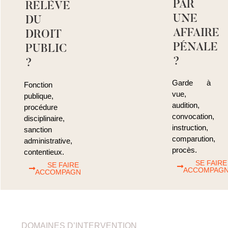
PAR
RELÈVE
UNE
DU
AFFAIRE
DROIT
PÉNALE
PUBLIC
?
?
Garde à
Fonction
vue,
publique,
audition,
procédure
convocation,
disciplinaire,
instruction,
sanction
comparution,
administrative,
procès.
contentieux.
SE FAIRE
SE FAIRE
ACCOMPAG
ACCOMPAGNER
DOMAINES D’INTERVENTION