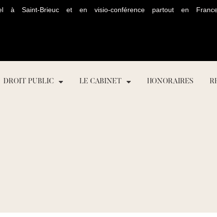
ntiel à Saint-Brieuc et en visio-conférence partout en F
DROIT PUBLIC
LE CABINET
HONORAIRES
R