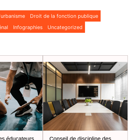
l'urbanisme
Droit de la fonction publique
énal
Infographies
Uncategorized
es éducateurs
Conseil de discipline des